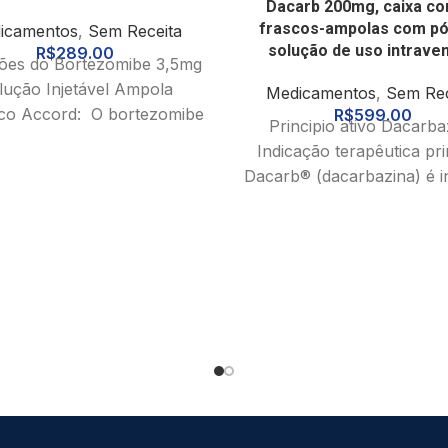
Dacarb 200mg, caixa co
frascos-ampolas com pó
icamentos
,
Sem Receita
solução de uso intrave
R$
289.00
ões do Bortezomibe 3,5mg
lução Injetável Ampola
Medicamentos
,
Sem Rec
co Accord: O bortezomibe
R$
599.00
Principio ativo Dacarba
icado para o tratamento de
Indicação terapêutica pri
adultos com mieloma
Dacarb® (dacarbazina) é i
no tratamento
de melanoma malign
metastático. Além dist
Dacarb® (dacarbazina) é i
na doença