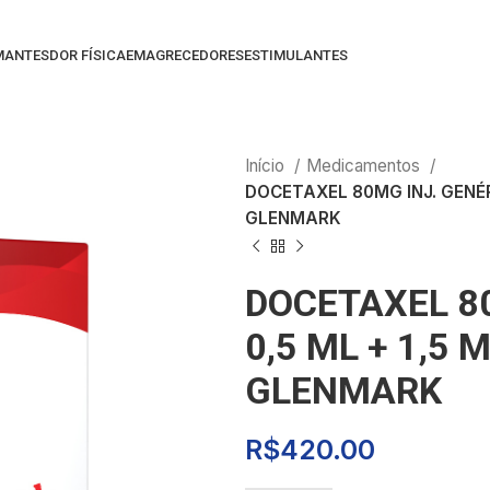
MANTES
DOR FÍSICA
EMAGRECEDORES
ESTIMULANTES
Início
Medicamentos
DOCETAXEL 80MG INJ. GENÉRI
GLENMARK
DOCETAXEL 80
0,5 ML + 1,5 
GLENMARK
R$
420.00