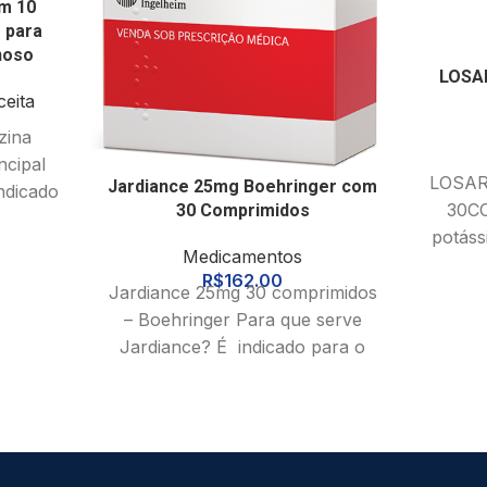
m 10
 para
noso
LOSA
eita
zina
ncipal
LOSAR
Jardiance 25mg Boehringer com
ndicado
30CO
30 Comprimidos
potáss
o
Medicamentos
sa
o,
R$
162.00
c
Jardiance 25mg 30 comprimidos
ndicado
– Boehringer Para que serve
Jardiance? É indicado para o
tratamento do diabetes mellitus
tipo 2 (DM2)