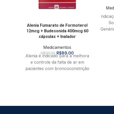
Med
ndicaç
So
Alenia Fumarato de Formoterol
Genéri
12mcg + Budesonida 400mcg 60
é ind
cápsulas + Inalador
Medicamentos
R$
89.00
R$
99.00
Alenia é indicado para a melhora
e controle da falta de ar em
pacientes com broncoconstrição
ou broncoespasmo, em
pacientes