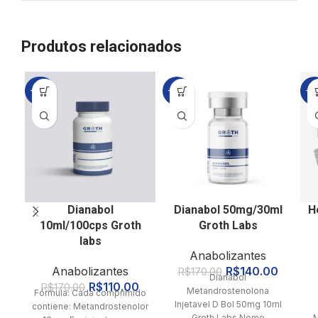
Produtos relacionados
-35%
-18%
-3
Dianabol
Dianabol 50mg/30ml
H
10ml/100cps Groth
Groth Labs
labs
Anabolizantes
Anabolizantes
R$
140.00
R$
170.00
Dianabol
R$
110.00
R$
170.00
Metandrostenolona
Fórmula: Cada comprimido
Injetavel D Bol 50mg 10ml
contiene: Metandrostenolona:
Groth Labs Nome
M