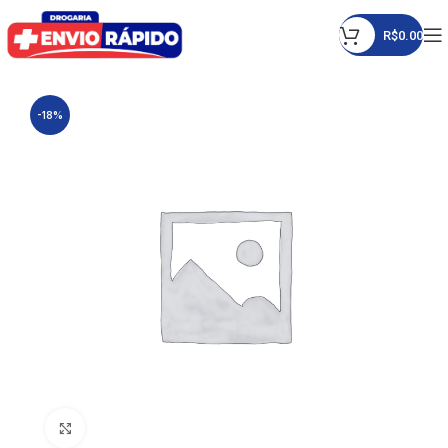
R$
0.00
-18%
Click to enlarge