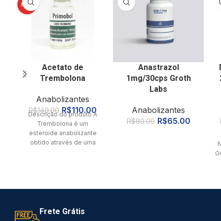
HOT
Acetato de
Anastrazol
Trembolona
1mg/30cps Groth
Labs
Anabolizantes
R$
110.00
Anabolizantes
R$
140.00
Descrição do produto A
R$
65.00
R$
80.00
Trembolona é um
esteroide anabolizante
obtido através de uma
N
alteração na molécula
G
original da testosterona
muito
Frete Grátis