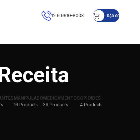
12 9 9610-8003
R$
0.00
Receita
ANTES
MANIPULADO
MEDICAMENTOS
OPIOIDES
ts
16 Products
39 Products
4 Products