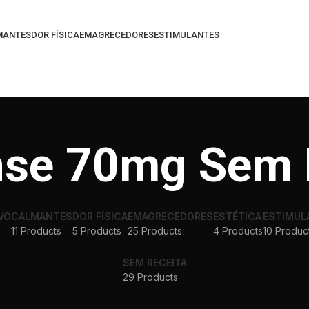
MANTES
DOR FÍSICA
EMAGRECEDORES
ESTIMULANTES
se 70mg Sem 
VO
CALMANTES
DOR FÍSICA
EMAGRECEDORES
ESTÉTICA
ESTIMUL
11 Products
5 Products
25 Products
4 Products
10 Produc
SEM RECEITA
29 Products