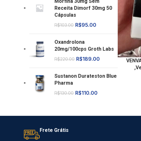
Morfina 30mg Sem
Receita Dimorf 30mg 50
Cápsulas
R$
95.00
R$
103.00
Oxandrolona
20mg/100cps Groth Labs
R$
189.00
R$
220.00
VENVA
,V
Sustanon Durateston Blue
Pharma
R$
110.00
R$
130.00
Frete Grátis