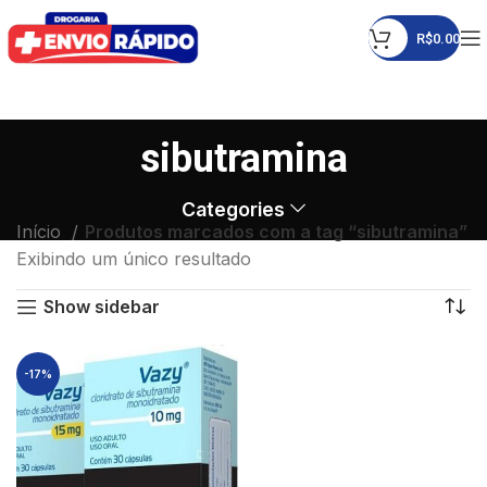
R$
0.00
sibutramina
Categories
Início
Produtos marcados com a tag “sibutramina”
Exibindo um único resultado
Show sidebar
-17%