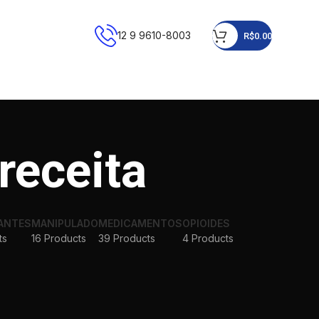
12 9 9610-8003
R$
0.00
eceita
ANTES
MANIPULADO
MEDICAMENTOS
OPIOIDES
ts
16 Products
39 Products
4 Products