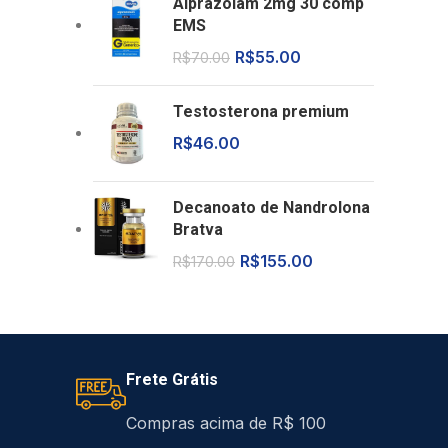
Alprazolam 2mg 30 comp
EMS
R$
55.00
R$
70.00
Testosterona premium
R$
46.00
Decanoato de Nandrolona
Bratva
R$
155.00
R$
170.00
Frete Grátis
Compras acima de R$ 100