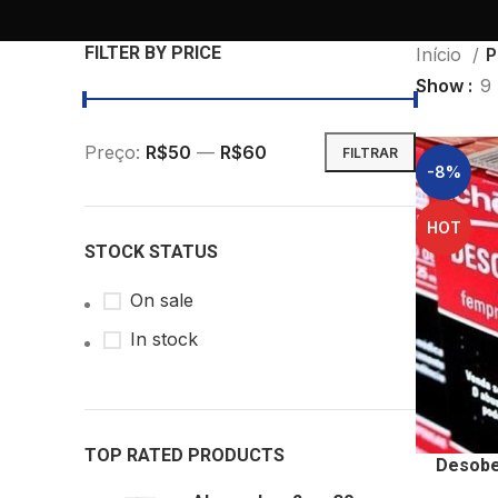
FILTER BY PRICE
Início
P
Show
9
Preço:
R$50
—
R$60
FILTRAR
-8%
HOT
STOCK STATUS
On sale
In stock
TOP RATED PRODUCTS
Desobe