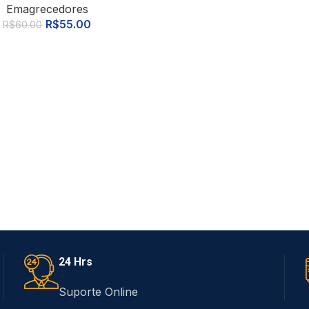
Emagrecedores
R$
55.00
R$
60.00
24 Hrs
Suporte Online