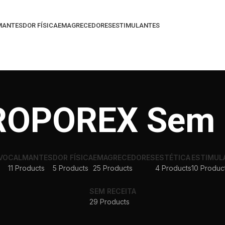
MANTES
DOR FÍSICA
EMAGRECEDORES
ESTIMULANTES
OPOREX Sem r
VO
CALMANTES
DOR FÍSICA
EMAGRECEDORES
ESTÉTICA
ESTIMUL
11 Products
5 Products
25 Products
4 Products
10 Produc
SEM RECEITA
29 Products