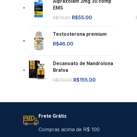
Alprazolam 2mg 30 comp
EMS
R$
55.00
R$
70.00
Testosterona premium
R$
46.00
Decanoato de Nandrolona
Bratva
R$
155.00
R$
170.00
Frete Grátis
Compras acima de R$ 100