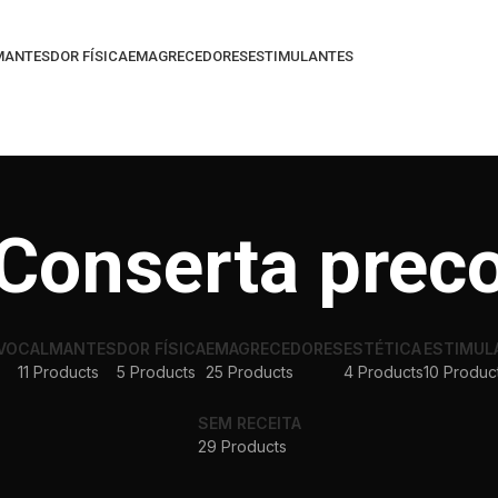
MANTES
DOR FÍSICA
EMAGRECEDORES
ESTIMULANTES
Conserta prec
VO
CALMANTES
DOR FÍSICA
EMAGRECEDORES
ESTÉTICA
ESTIMUL
11 Products
5 Products
25 Products
4 Products
10 Produc
SEM RECEITA
29 Products