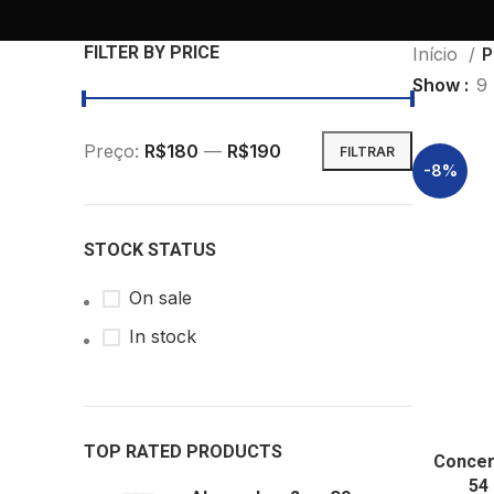
FILTER BY PRICE
Início
P
Show
9
Preço:
R$180
—
R$190
FILTRAR
-8%
STOCK STATUS
On sale
In stock
TOP RATED PRODUCTS
Concer
54