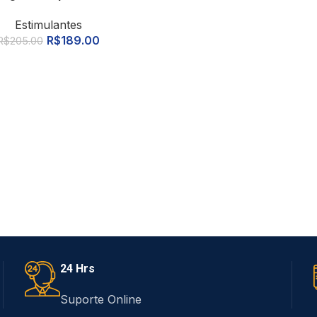
Estimulantes
R$
189.00
R$
205.00
24 Hrs
Suporte Online