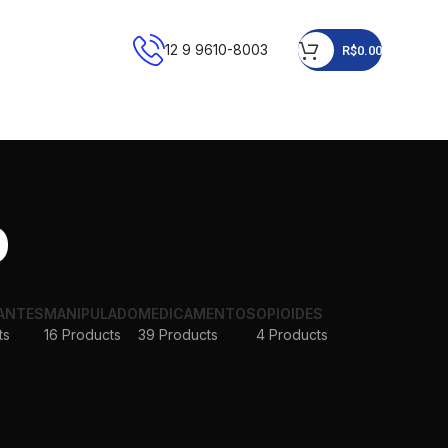
12 9 9610-8003
R$
0.00
o
ANTES
MANIPULADO
MEDICAMENTOS
OPIOIDES
ts
16 Products
39 Products
4 Products