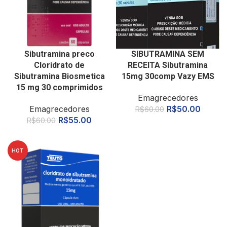
Sibutramina preco
SIBUTRAMINA SEM
Cloridrato de
RECEITA Sibutramina
Sibutramina Biosmetica
15mg 30comp Vazy EMS
15 mg 30 comprimidos
Emagrecedores
Emagrecedores
R$
50.00
R$
60.00
R$
55.00
R$
60.00
HOT