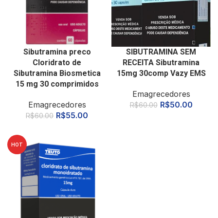
Sibutramina preco
SIBUTRAMINA SEM
Cloridrato de
RECEITA Sibutramina
Sibutramina Biosmetica
15mg 30comp Vazy EMS
15 mg 30 comprimidos
Emagrecedores
Emagrecedores
R$
50.00
R$
60.00
R$
55.00
R$
60.00
HOT