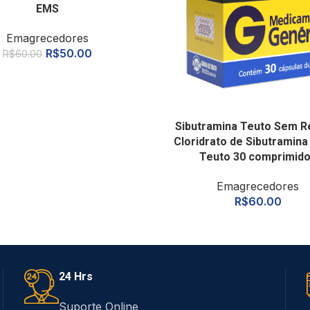
EMS
Emagrecedores
R$
50.00
R$
60.00
Sibutramina Teuto Sem R
Cloridrato de Sibutramina
Teuto 30 comprimid
Emagrecedores
R$
60.00
24 Hrs
Suporte Online