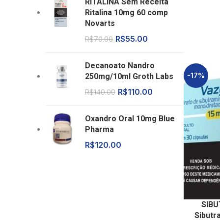
RITALINA Sem Receita
Ritalina 10mg 60 comp
Novarts
R$
55.00
R$
70.00
Decanoato Nandro
-17%
250mg/10ml Groth Labs
R$
110.00
R$
140.00
Oxandro Oral 10mg Blue
Pharma
R$
120.00
SIBU
Sibutr