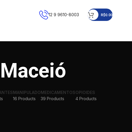
12 9 9610-8003
R$
0.00
 Maceió
ANTES
MANIPULADO
MEDICAMENTOS
OPIOIDES
ts
16 Products
39 Products
4 Products