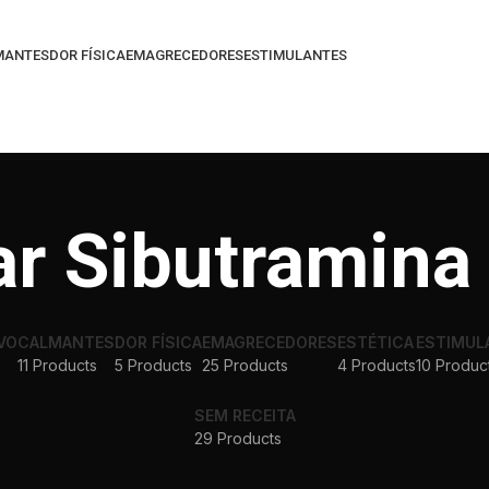
MANTES
DOR FÍSICA
EMAGRECEDORES
ESTIMULANTES
r Sibutramina
VO
CALMANTES
DOR FÍSICA
EMAGRECEDORES
ESTÉTICA
ESTIMUL
11 Products
5 Products
25 Products
4 Products
10 Produc
SEM RECEITA
29 Products