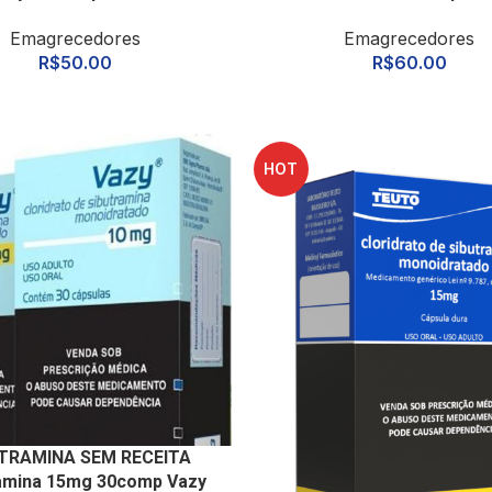
Emagrecedores
Emagrecedores
R$
50.00
R$
60.00
HOT
TRAMINA SEM RECEITA
amina 15mg 30comp Vazy