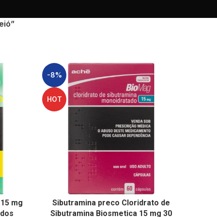
eió”
-8%
HOT
 15 mg
Sibutramina preco Cloridrato de
idos
Sibutramina Biosmetica 15 mg 30