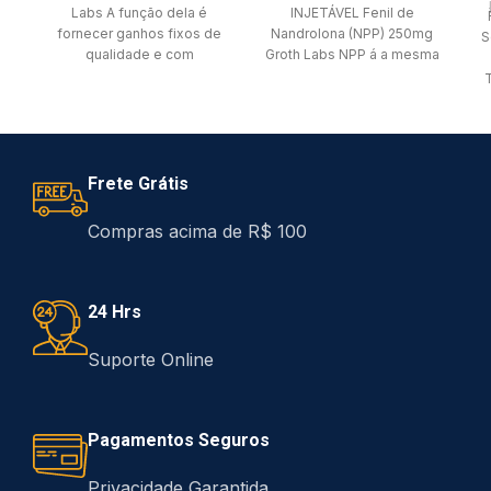
Labs A função dela é
INJETÁVEL Fenil de
fornecer ganhos fixos de
Nandrolona (NPP) 250mg
S
qualidade e com
Groth Labs NPP á a mesma
frequência, muito
Deca, só que com éster
consistentes. Fórmula
química:
Frete Grátis
Compras acima de R$ 100
24 Hrs
Suporte Online
Pagamentos Seguros
Privacidade Garantida