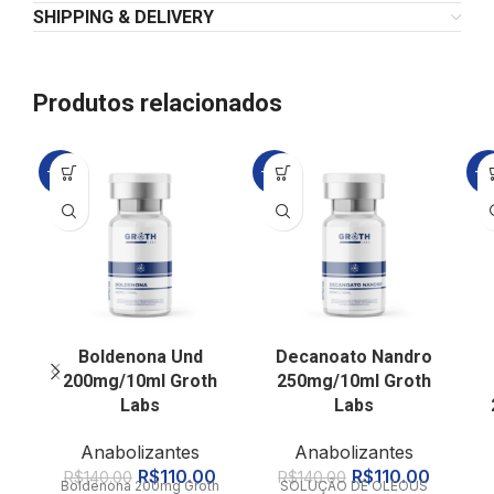
SHIPPING & DELIVERY
Produtos relacionados
-21%
-21%
-2
Boldenona Und
Decanoato Nandro
200mg/10ml Groth
250mg/10ml Groth
Labs
Labs
Anabolizantes
Anabolizantes
R$
110.00
R$
110.00
R$
140.00
R$
140.00
Boldenona 200mg Groth
SOLUÇÃO DE OLEOUS