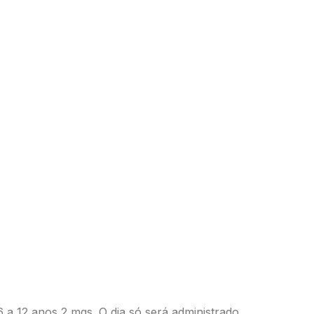
6 a 12 anos 2 mgs. O dia só será administrado