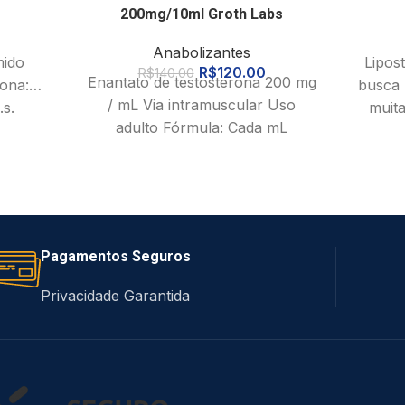
200mg/10ml Groth Labs
Anabolizantes
mido
Lipos
R$
120.00
R$
140.00
Enantato de testosterona 200 mg
lona:…
busca 
/ mL Via intramuscular Uso
.s.
muita
adulto Fórmula: Cada mL
es: A
contém: Enantato de
é
testosterona:…200 mg.
as
Excipientes:…cs Propriedades
as e
Pagamentos Seguros
Privacidade Garantida