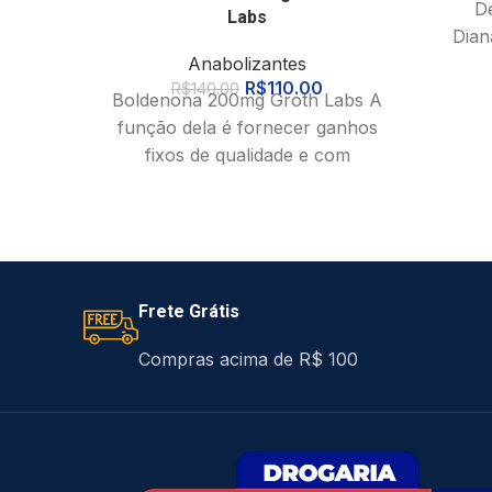
D
Labs
Dian
Anabolizantes
R$
110.00
R$
140.00
meta
Boldenona 200mg Groth Labs A
anabol
função dela é fornecer ganhos
fixos de qualidade e com
frequência, muito consistentes.
Fórmula química:
Frete Grátis
Compras acima de R$ 100