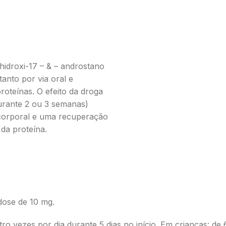
 hidroxi-17 – & – androstano
tanto por via oral e
roteínas. O efeito da droga
ante 2 ou 3 semanas)
corporal e uma recuperação
da proteína.
dose de 10 mg.
ro vezes por dia durante 5 dias no início. Em crianças: de 