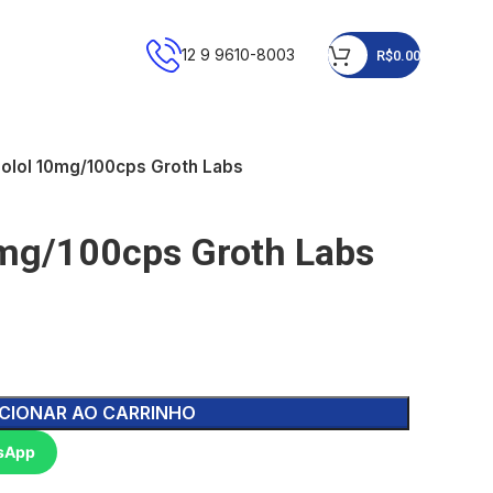
12 9 9610-8003
R$
0.00
olol 10mg/100cps Groth Labs
mg/100cps Groth Labs
CIONAR AO CARRINHO
sApp