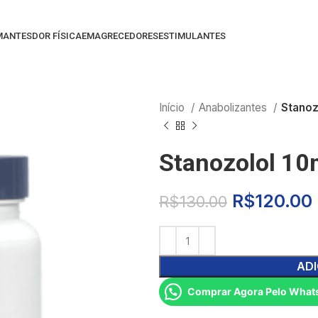
MANTES
DOR FÍSICA
EMAGRECEDORES
ESTIMULANTES
Início
Anabolizantes
Stanoz
Stanozolol 10
R$
120.00
R$
130.00
ADI
Comprar Agora Pelo What