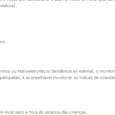
médicos).
vo.
crinos ou hidroeletrolíticos (tendência ao edema), o monit
topatias, é aconselhável monitorar os índices de colesta
 local seco e fora do alcance das crianças.