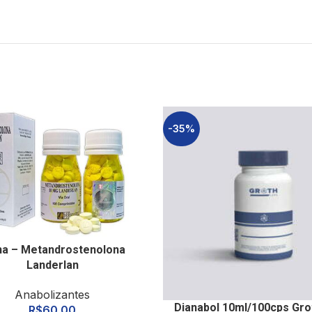
-35%
na – Metandrostenolona
Landerlan
Anabolizantes
Dianabol 10ml/100cps Gro
R$
60.00