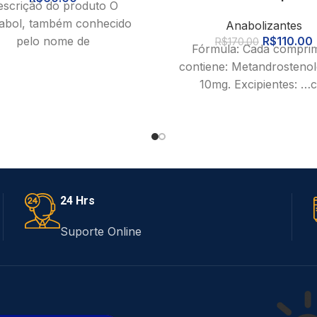
escrição do produto O
abol, também conhecido
Anabolizantes
pelo nome de
R$
110.00
R$
170.00
Fórmula: Cada compri
ndrostenolona, é um dos
contiene: Metandrosteno
izantes mais conhecidos e
10mg. Excipientes: …c
utilizados entre
Propriedades e Indicaçõ
metandrostenolona 
caracterizada por su
propriedades anabólic
androgênicas, cuja
24 Hrs
Suporte Online