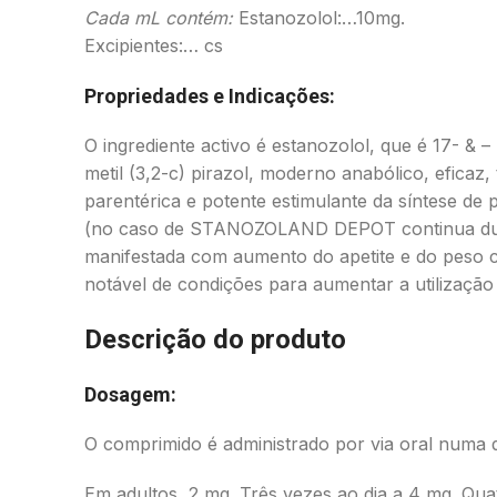
Cada mL contém:
Estanozolol:…10mg.
Excipientes:… cs
Propriedades e Indicações:
O ingrediente activo é estanozolol, que é 17- & –
metil (3,2-c) pirazol, moderno anabólico, eficaz, 
parentérica e potente estimulante da síntese de p
(no caso de STANOZOLAND DEPOT continua dur
manifestada com aumento do apetite e do peso 
notável de condições para aumentar a utilização 
Descrição do produto
Dosagem:
O comprimido é administrado por via oral numa 
Em adultos, 2 mg. Três vezes ao dia a 4 mg. Quat