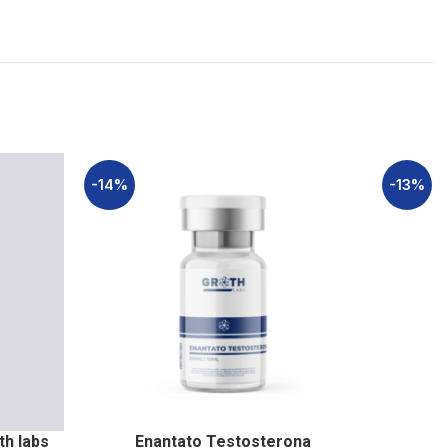
-14%
-13%
th labs
Enantato Testosterona