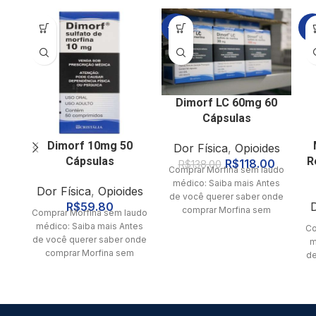
-14%
-8
Dimorf LC 60mg 60
Cápsulas
Dimorf 10mg 50
Dor Física
,
Opioides
Cápsulas
R
R$
118.00
R$
138.00
Comprar Morfina sem laudo
médico: Saiba mais Antes
Dor Física
,
Opioides
de você querer saber onde
R$
59.80
D
comprar Morfina sem
Comprar Morfina sem laudo
receita médica, saiba que
médico: Saiba mais Antes
Co
de você querer saber onde
m
comprar Morfina sem
de
receita médica, saiba que
r