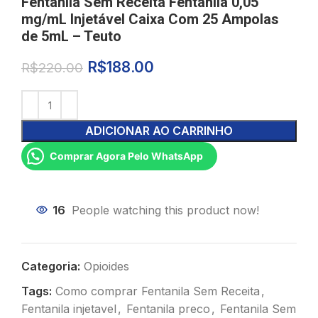
Fentanila Sem Receita Fentanila 0,05
mg/mL Injetável Caixa Com 25 Ampolas
de 5mL – Teuto
R$
188.00
R$
220.00
ADICIONAR AO CARRINHO
Comprar Agora Pelo WhatsApp
16
People watching this product now!
Categoria:
Opioides
Tags:
Como comprar Fentanila Sem Receita
,
Fentanila injetavel
,
Fentanila preco
,
Fentanila Sem