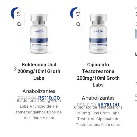
-21%
-21%
Boldenona Und
Cipionato
200mg/10ml Groth
Testoresrona
Labs
200mg/10ml Groth
Labs
Anabolizantes
c
R$
110.00
Anabolizantes
R$
140.00
Boldenona 200mg Groth
m
R$
110.00
R$
140.00
Labs A função dela é
Cipionato de Testosterona
fornecer ganhos fixos de
200mg 10ml Groth Labs
qualidade e com
Testex ou Cipionato de
frequência, muito
Testosterona é um ester
consistentes. Fórmula
de testosterona de longa
química:
ação.