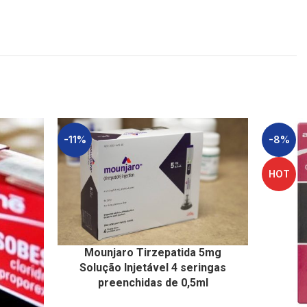
-11%
-8%
HOT
Mounjaro Tirzepatida 5mg
Solução Injetável 4 seringas
preenchidas de 0,5ml