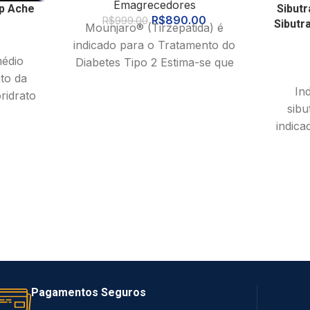
Emagrecedores
p Ache
Sibutr
R$
890.00
R$
999.00
Sibutr
Mounjaro® (Tirzepatida) é
indicado para o Tratamento do
édio
Diabetes Tipo 2 Estima-se que
to da
460 milhões de adultos (20 a 79
In
ridrato
sibu
stância
indica
como 
g
Pagamentos Seguros