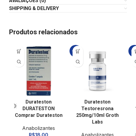
AVALIAÇÕES (0)
SHIPPING & DELIVERY
Produtos relacionados
-21%
-1
Durateston
Durateston
DURATESTON
Testoresrona
Comprar Durateston
250mg/10ml Groth
Labs
Anabolizantes
R$
18.00
Anabolizantes