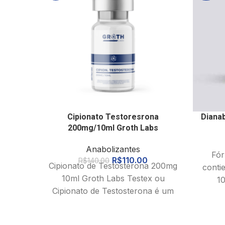
Cipionato Testoresrona
Dianab
200mg/10ml Groth Labs
Anabolizantes
Fór
R$
110.00
R$
140.00
Cipionato de Testosterona 200mg
conti
10ml Groth Labs Testex ou
10
Cipionato de Testosterona é um
Prop
ester de testosterona de longa
ação.
c