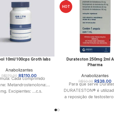
HOT
ol 10ml/100cps Groth labs
Durateston 250mg 2ml 
Pharma
Anabolizantes
R$
110.00
Anabolizantes
R$
170.00
mula: Cada comprimido
R$
38.00
R$
50.00
Para que serve Durate
ene: Metandrostenolona:…
DURATESTON® é utilizad
mg. Excipientes: …c.s.
a reposição de testoster
riedades e Indicações: A
pessoas que apresentam 
metandrostenolona é
níveis de testostero
aracterizada por suas