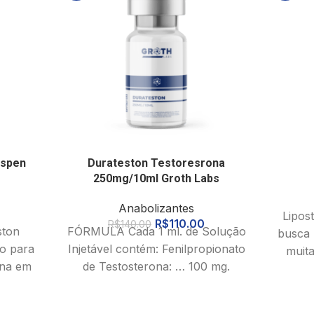
Aspen
Durateston Testoresrona
250mg/10ml Groth Labs
Anabolizantes
Lipos
R$
110.00
R$
140.00
ston
FÓRMULA Cada 1 ml. de Solução
busca 
o para
Injetável contém: Fenilpropionato
muita
ona em
de Testosterona: … 100 mg.
baixos
Isocaproato de Testosterona: …
na
100 mg