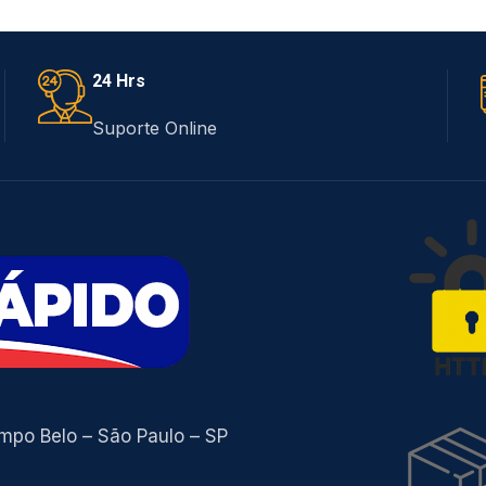
priedades anabólicas e
androgênicas, cuja
24 Hrs
Suporte Online
ampo Belo – São Paulo – SP