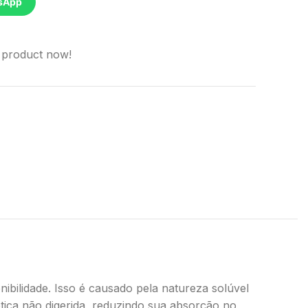
sApp
 product now!
bilidade. Isso é causado pela natureza solúvel
tica não digerida, reduzindo sua absorção no