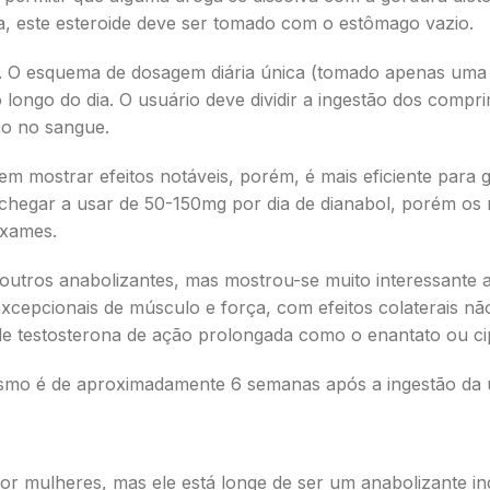
ma, este esteroide deve ser tomado com o estômago vazio.
as. O esquema de dosagem diária única (tomado apenas um
 longo do dia. O usuário deve dividir a ingestão dos compri
ão no sangue.
m mostrar efeitos notáveis, porém, é mais eficiente para
hegar a usar de 50-150mg por dia de dianabol, porém os 
xames.
utros anabolizantes, mas mostrou-se muito interessante 
cepcionais de músculo e força, com efeitos colaterais nã
e testosterona de ação prolongada como o enantato ou ci
smo é de aproximadamente 6 semanas após a ingestão da ú
or mulheres, mas ele está longe de ser um anabolizante in