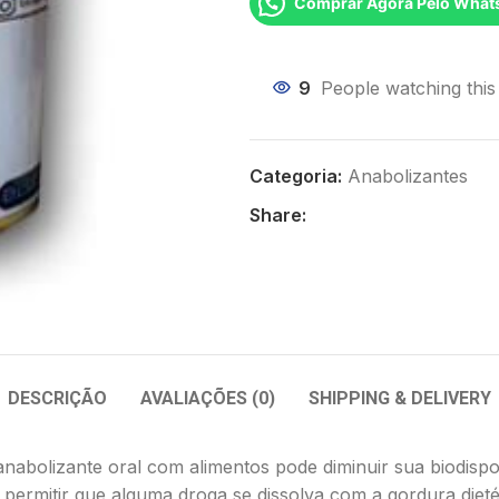
Comprar Agora Pelo What
9
People watching this
Categoria:
Anabolizantes
Share:
DESCRIÇÃO
AVALIAÇÕES (0)
SHIPPING & DELIVERY
bolizante oral com alimentos pode diminuir sua biodisponi
permitir que alguma droga se dissolva com a gordura dieté