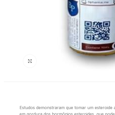
Click to enlarge
Estudos demonstraram que tomar um esteroide ana
em gordura dos hormônios esteroides, que pode 