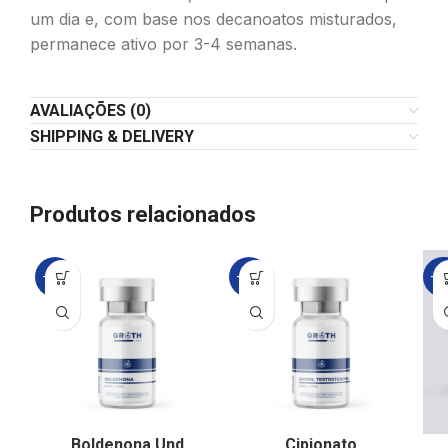
um dia e, com base nos decanoatos misturados,
permanece ativo por 3-4 semanas.
AVALIAÇÕES (0)
SHIPPING & DELIVERY
Produtos relacionados
-21%
-21%
-3
Boldenona Und
Cipionato