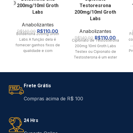
200mg/10ml Groth
Testoresrona
Labs
200mg/10ml Groth
Labs
Anabolizantes
R$
110.00
Anabolizantes
R$
140.00
Boldenona 200mg Groth
F
R$
110.00
R$
140.00
Labs A função dela é
co
Cipionato de Testosterona
fornecer ganhos fixos de
…
200mg 10ml Groth Labs
qualidade e com
Pr
Testex ou Cipionato de
frequência, muito
Testosterona é um ester
consistentes. Fórmula
de testosterona de longa
química:
p
ação.
Frete Grátis
Compras acima de R$ 100
24 Hrs